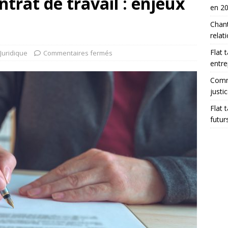
trat de travail : enjeux
en 2
Chant
relat
Flat 
Juridique
Commentaires fermés
entre
Comme
justi
Flat 
futur