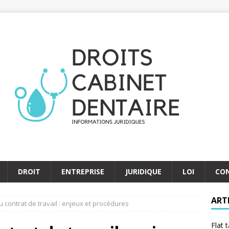
DROIT
ENTREPRISE
JURIDIQUE
LOI
CO
ART
u contrat de travail : enjeux et procédures
Flat 