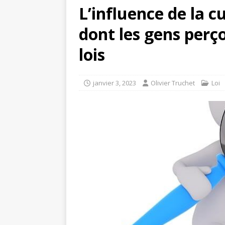
L’influence de la c
dont les gens perço
lois
janvier 3, 2023
Olivier Truchet
Loi