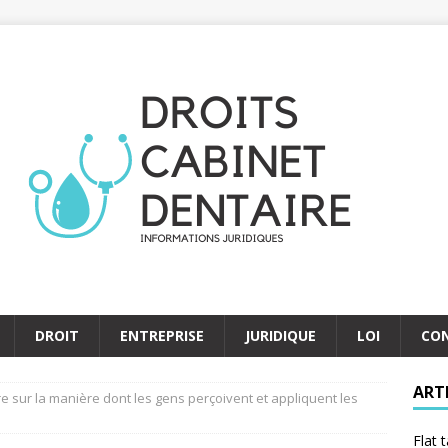
DROIT
ENTREPRISE
JURIDIQUE
LOI
CO
ART
ure sur la manière dont les gens perçoivent et appliquent les
Flat 