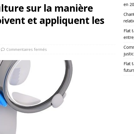
ulture sur la manière
en 2
Chant
ivent et appliquent les
relat
Flat 
entre
Comme
Commentaires fermés
justi
Flat 
futur