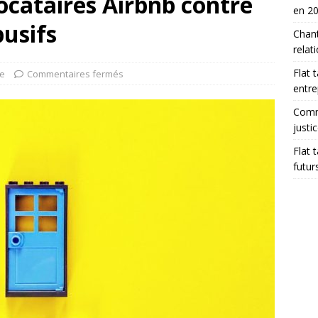
locataires Airbnb contre
en 2
busifs
Chant
relat
Flat 
ue
Commentaires fermés
entre
Comme
justi
Flat 
futur