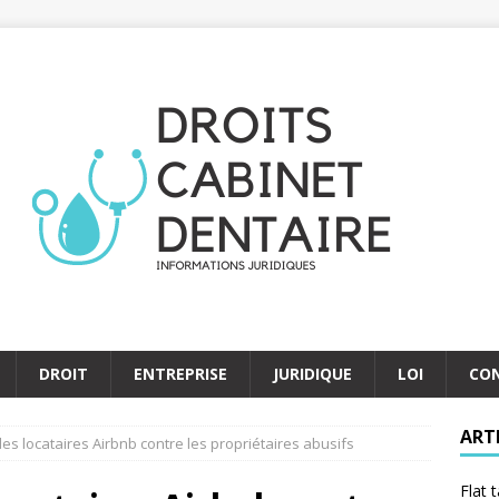
DROIT
ENTREPRISE
JURIDIQUE
LOI
CO
ART
des locataires Airbnb contre les propriétaires abusifs
Flat 