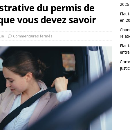
strative du permis de
2026
Flat 
 que vous devez savoir
en 2
Chant
que
Commentaires fermés
relat
Flat 
entre
Comme
justi