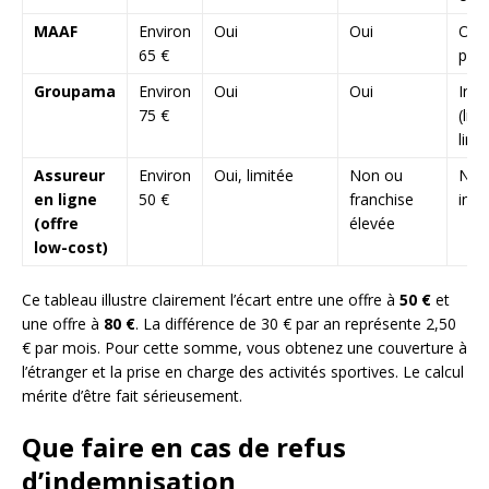
MAAF
Environ
Oui
Oui
Opt
65 €
pay
Groupama
Environ
Oui
Oui
Incl
75 €
(list
limi
Assureur
Environ
Oui, limitée
Non ou
Non
en ligne
50 €
franchise
incl
(offre
élevée
low-cost)
Ce tableau illustre clairement l’écart entre une offre à
50 €
et
une offre à
80 €
. La différence de 30 € par an représente 2,50
€ par mois. Pour cette somme, vous obtenez une couverture à
l’étranger et la prise en charge des activités sportives. Le calcul
mérite d’être fait sérieusement.
Que faire en cas de refus
d’indemnisation