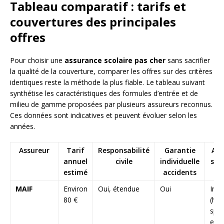
Tableau comparatif : tarifs et
couvertures des principales
offres
Pour choisir une
assurance scolaire pas cher
sans sacrifier
la qualité de la couverture, comparer les offres sur des critères
identiques reste la méthode la plus fiable. Le tableau suivant
synthétise les caractéristiques des formules d’entrée et de
milieu de gamme proposées par plusieurs assureurs reconnus.
Ces données sont indicatives et peuvent évoluer selon les
années.
Assureur
Tarif
Responsabilité
Garantie
Act
annuel
civile
individuelle
spo
estimé
accidents
MAIF
Environ
Oui, étendue
Oui
Incl
80 €
(hor
spor
ext