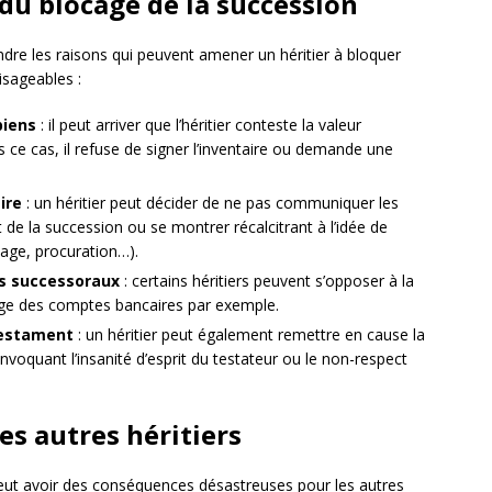
du blocage de la succession
ndre les raisons qui peuvent amener un héritier à bloquer
isageables :
biens
: il peut arriver que l’héritier conteste la valeur
 ce cas, il refuse de signer l’inventaire ou demande une
ire
: un héritier peut décider de ne pas communiquer les
de la succession ou se montrer récalcitrant à l’idée de
rtage, procuration…).
tes successoraux
: certains héritiers peuvent s’opposer à la
age des comptes bancaires par exemple.
 testament
: un héritier peut également remettre en cause la
nvoquant l’insanité d’esprit du testateur ou le non-respect
es autres héritiers
peut avoir des conséquences désastreuses pour les autres