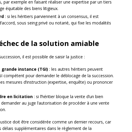
 par exemple en faisant réaliser une expertise par un tiers
 équitable des biens litigieux.
rd
: si les héritiers parviennent à un consensus, il est
ccord, sous seing privé ou notarié, qui fixe les modalités
d’échec de la solution amiable
succession, il est possible de saisir la justice :
e grande instance (TGI)
: les autres héritiers peuvent
 TGI compétent pour demander le déblocage de la succession.
s mesures d’instruction (expertise, enquête) ou prononcer
re en licitation
: si l’héritier bloque la vente d’un bien
nt demander au juge l’autorisation de procéder à une vente
ion.
a justice doit être considérée comme un dernier recours, car
es délais supplémentaires dans le règlement de la