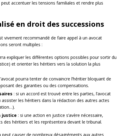
e peut accentuer les tensions familiales et rendre plus
alisé en droit des successions
l est vivement recommandé de faire appel à un avocat
ions seront multiples :
rra expliquer les différentes options possibles pour sortir du
ice) et orienter les héritiers vers la solution la plus
l’avocat pourra tenter de convaincre l’héritier bloquant de
proposant des garanties ou des compensations.
saires
: si un accord est trouvé entre les parties, l’avocat
 assister les héritiers dans la rédaction des autres actes
ation…).
 justice
: si une action en justice s’avère nécessaire,
s des héritiers et les représentera devant le tribunal.
on peut causer de nombreux désagréments aux autres