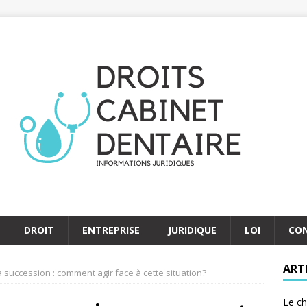
DROIT
ENTREPRISE
JURIDIQUE
LOI
CO
ART
a succession : comment agir face à cette situation?
Le ch