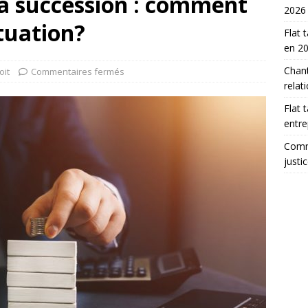
la succession : comment
2026
ituation?
Flat 
en 2
Chant
oit
Commentaires fermés
relat
Flat 
entre
Comme
justi