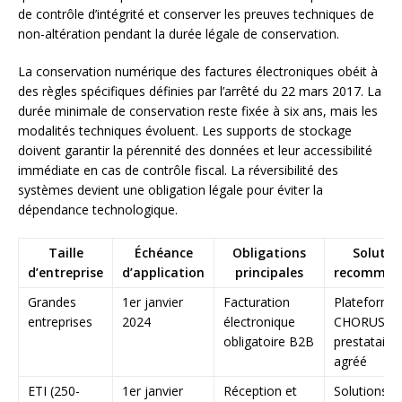
de contrôle d’intégrité et conserver les preuves techniques de
non-altération pendant la durée légale de conservation.
La conservation numérique des factures électroniques obéit à
des règles spécifiques définies par l’arrêté du 22 mars 2017. La
durée minimale de conservation reste fixée à six ans, mais les
modalités techniques évoluent. Les supports de stockage
doivent garantir la pérennité des données et leur accessibilité
immédiate en cas de contrôle fiscal. La réversibilité des
systèmes devient une obligation légale pour éviter la
dépendance technologique.
Taille
Échéance
Obligations
Solutio
d’entreprise
d’application
principales
recomman
Grandes
1er janvier
Facturation
Plateforme
entreprises
2024
électronique
CHORUS Pr
obligatoire B2B
prestataire
agréé
ETI (250-
1er janvier
Réception et
Solutions