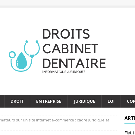
DROIT
ENTREPRISE
JURIDIQUE
LOI
CO
ART
ateurs sur un site internet e-commerce : cadre juridique et
Flat 