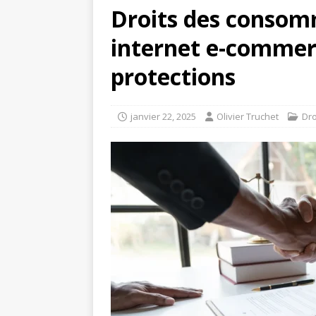
Droits des consom
internet e-commerc
protections
janvier 22, 2025
Olivier Truchet
Dro