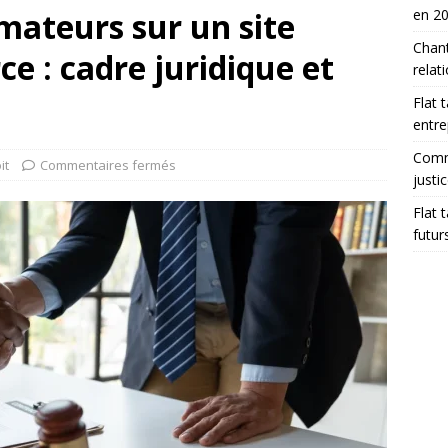
mateurs sur un site
en 2
Chant
e : cadre juridique et
relat
Flat 
entre
Comme
it
Commentaires fermés
justi
Flat 
futur