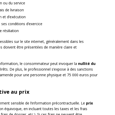
en ou du service
ais de livraison
n et d’exécution
t ses conditions d’exercice
 résiliation
ssibles sur le site internet, généralement dans les
les doivent être présentées de manière claire et
information, le consommateur peut invoquer la
nullité du
ts. De plus, le professionnel s’expose à des sanctions
 d’amende pour une personne physique et 75 000 euros pour
tive au prix
rement sensible de l’information précontractuelle. Le
prix
on équivoque, en incluant toutes les taxes et les frais
frais de dossier, etc.). Si ces frais ne peuvent être