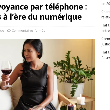
 voyance par téléphone :
en 2
Chant
s à l’ère du numérique
relat
Flat 
que
Commentaires fermés
entre
Comme
justi
Flat 
futur