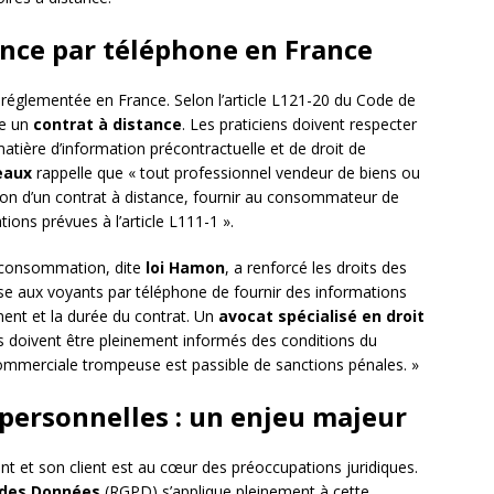
ance par téléphone en France
 réglementée en France. Selon l’article L121-20 du Code de
me un
contrat à distance
. Les praticiens doivent respecter
tière d’information précontractuelle et de droit de
eaux
rappelle que « tout professionnel vendeur de biens ou
sion d’un contrat à distance, fournir au consommateur de
ions prévues à l’article L111-1 ».
la consommation, dite
loi Hamon
, a renforcé les droits des
 aux voyants par téléphone de fournir des informations
ement et la durée du contrat. Un
avocat spécialisé en droit
ts doivent être pleinement informés des conditions du
commerciale trompeuse est passible de sanctions pénales. »
personnelles : un enjeu majeur
nt et son client est au cœur des préoccupations juridiques.
 des Données
(RGPD) s’applique pleinement à cette